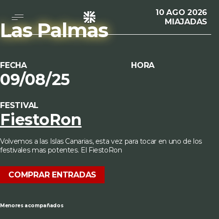
Saltar
10 AGO 2026
al
MIAJADAS
contenido
Las Palmas
Despistaos
FECHA
HORA
09/08/25
FESTIVAL
FiestoRon
Volvemos a las Islas Canarias, esta vez para tocar en uno de los
festivales mas potentes. El FiestoRon
COMPRAR ENTRADAS
Menores acompañados