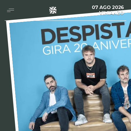
Saltar
07 AGO 2026
al
VIMIANZO
contenido
Despistaos