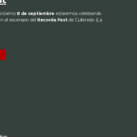
 próximo
8 de septiembre
estaremos celebrando
en el escenario del
Recorda Fest
de Culleredo (La
S
licos