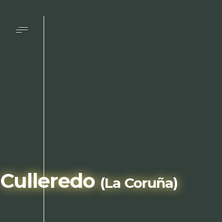
Saltar
al
contenido
Culleredo
(La Coruña)