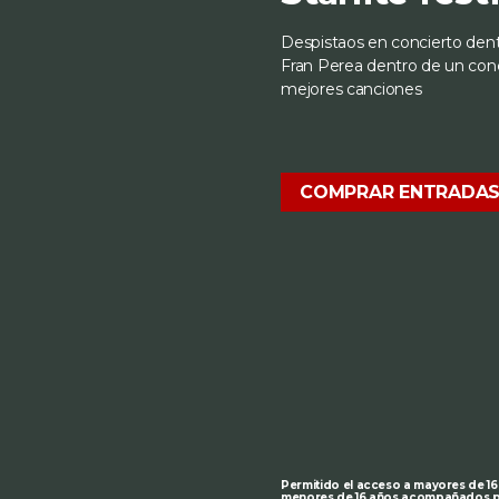
Despistaos en concierto dentr
Fran Perea dentro de un con
mejores canciones
COMPRAR ENTRADA
Permitido el acceso a mayores de 16
menores de 16 años acompañados po