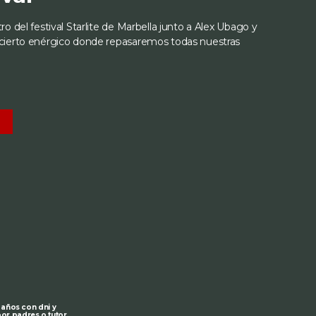
o del festival Starlite de Marbella junto a Alex Ubago y
cierto enérgico donde repasaremos todas nuestras
S
 años con dni y
r padres o tutor