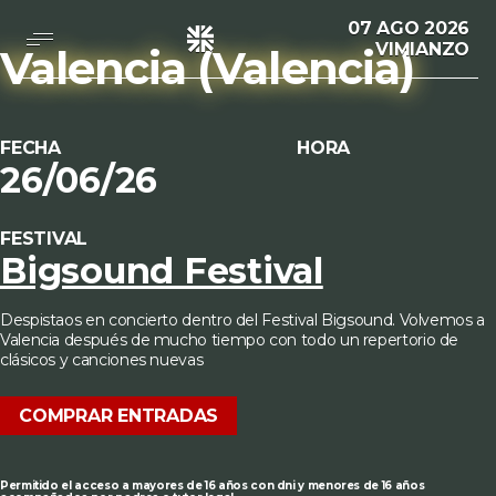
Saltar
07 AGO 2026
al
VIMIANZO
contenido
Valencia
(Valencia)
Despistaos
FECHA
HORA
26/06/26
FESTIVAL
Bigsound Festival
Despistaos en concierto dentro del Festival Bigsound. Volvemos a
Valencia después de mucho tiempo con todo un repertorio de
clásicos y canciones nuevas
COMPRAR ENTRADAS
Permitido el acceso a mayores de 16 años con dni y menores de 16 años